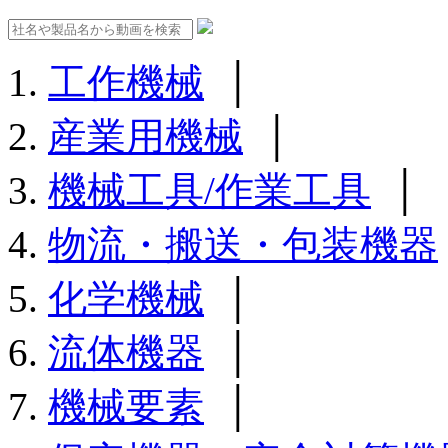
工作機械
│
産業用機械
│
機械工具/作業工具
│
物流・搬送・包装機器
化学機械
│
流体機器
│
機械要素
│