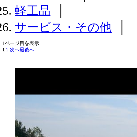
軽工品
│
サービス・その他
│
1ページ目を表示
1
2
次へ
最後へ