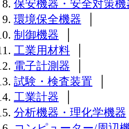
保安機器・安全対策機
環境保全機器
│
制御機器
│
工業用材料
│
電子計測器
│
試験・検査装置
│
工業計器
│
分析機器・理化学機器
コンピューター/周辺