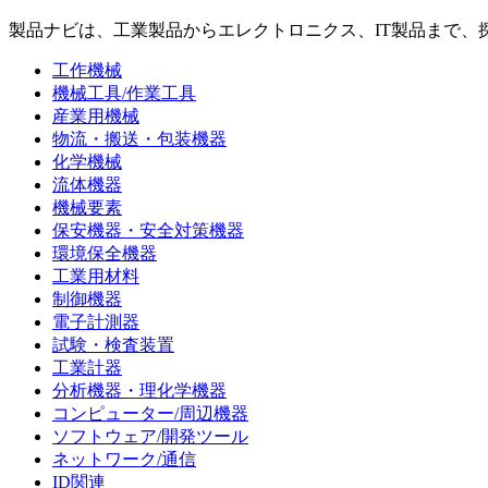
製品ナビは、工業製品からエレクトロニクス、IT製品まで、
工作機械
機械工具/作業工具
産業用機械
物流・搬送・包装機器
化学機械
流体機器
機械要素
保安機器・安全対策機器
環境保全機器
工業用材料
制御機器
電子計測器
試験・検査装置
工業計器
分析機器・理化学機器
コンピューター/周辺機器
ソフトウェア/開発ツール
ネットワーク/通信
ID関連