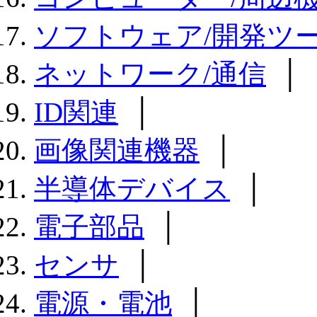
ソフトウェア/開発ツ
ネットワーク/通信
│
ID関連
│
画像関連機器
│
半導体デバイス
│
電子部品
│
センサ
│
電源・電池
│