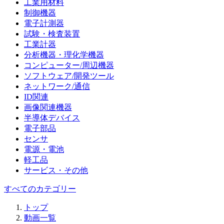
工業用材料
制御機器
電子計測器
試験・検査装置
工業計器
分析機器・理化学機器
コンピューター/周辺機器
ソフトウェア/開発ツール
ネットワーク/通信
ID関連
画像関連機器
半導体デバイス
電子部品
センサ
電源・電池
軽工品
サービス・その他
すべてのカテゴリー
トップ
動画一覧