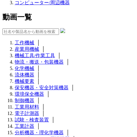
コンピューター/周辺機器
動画一覧
工作機械
│
産業用機械
│
機械工具/作業工具
│
物流・搬送・包装機器
│
化学機械
│
流体機器
│
機械要素
│
保安機器・安全対策機器
│
環境保全機器
│
制御機器
│
工業用材料
│
電子計測器
│
試験・検査装置
│
工業計器
│
分析機器・理化学機器
│