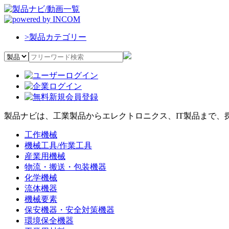
>
製品カテゴリー
製品ナビは、工業製品からエレクトロニクス、IT製品まで、
工作機械
機械工具/作業工具
産業用機械
物流・搬送・包装機器
化学機械
流体機器
機械要素
保安機器・安全対策機器
環境保全機器