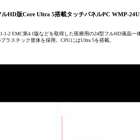
版Core Ultra 5搭載タッチパネルPC WMP-24U
60601-1-2 EMC第4.1版などを取得した医療用の24型フルH
ラスチック筐体を採用。CPUにはUltra 5を搭載。