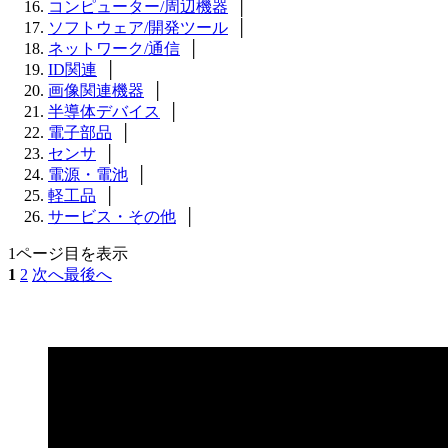
コンピューター/周辺機器
│
ソフトウェア/開発ツール
│
ネットワーク/通信
│
ID関連
│
画像関連機器
│
半導体デバイス
│
電子部品
│
センサ
│
電源・電池
│
軽工品
│
サービス・その他
│
1ページ目を表示
1
2
次へ
最後へ