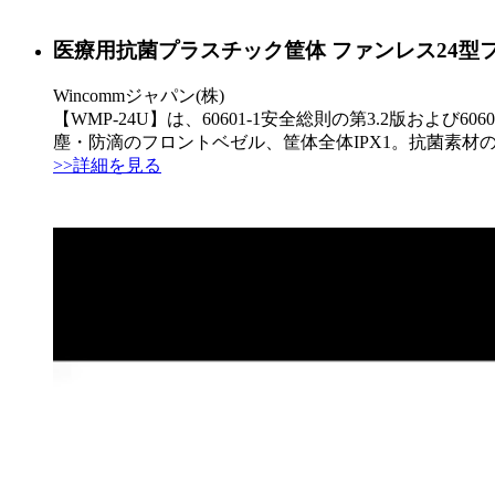
医療用抗菌プラスチック筐体 ファンレス24型フルHD
Wincommジャパン(株)
【WMP-24U】は、60601-1安全総則の第3.2版および
塵・防滴のフロントベゼル、筐体全体IPX1。抗菌素材のプ
>>詳細を見る