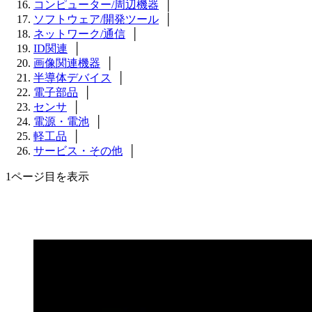
コンピューター/周辺機器
│
ソフトウェア/開発ツール
│
ネットワーク/通信
│
ID関連
│
画像関連機器
│
半導体デバイス
│
電子部品
│
センサ
│
電源・電池
│
軽工品
│
サービス・その他
│
1ページ目を表示