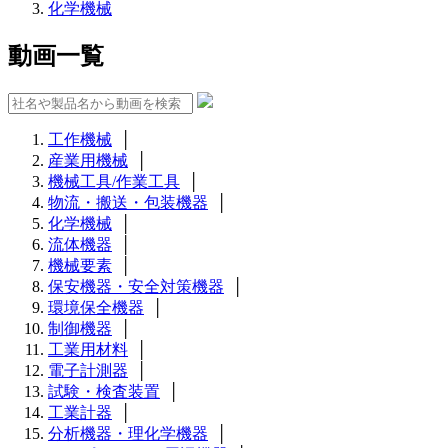
化学機械
動画一覧
工作機械
│
産業用機械
│
機械工具/作業工具
│
物流・搬送・包装機器
│
化学機械
│
流体機器
│
機械要素
│
保安機器・安全対策機器
│
環境保全機器
│
制御機器
│
工業用材料
│
電子計測器
│
試験・検査装置
│
工業計器
│
分析機器・理化学機器
│