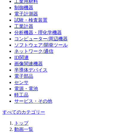
工業用材料
制御機器
電子計測器
試験・検査装置
工業計器
分析機器・理化学機器
コンピューター/周辺機器
ソフトウェア/開発ツール
ネットワーク/通信
ID関連
画像関連機器
半導体デバイス
電子部品
センサ
電源・電池
軽工品
サービス・その他
すべてのカテゴリー
トップ
動画一覧