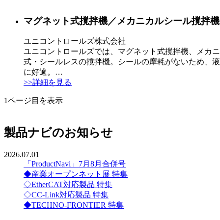
マグネット式撹拌機／メカニカルシール撹拌機
ユニコントロールズ株式会社
ユニコントロールズでは、マグネット式撹拌機、メカニ
式・シールレスの撹拌機。シールの摩耗がないため、液
に好適。…
>>詳細を見る
1ページ目を表示
製品ナビのお知らせ
2026.07.01
「ProductNavi」7月8月合併号
◆産業オープンネット展 特集
◇EtherCAT対応製品 特集
◇CC-Link対応製品 特集
◆TECHNO-FRONTIER 特集