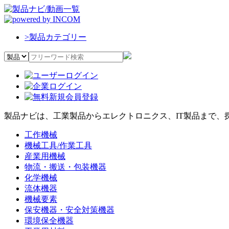
>
製品カテゴリー
製品ナビは、工業製品からエレクトロニクス、IT製品まで、
工作機械
機械工具/作業工具
産業用機械
物流・搬送・包装機器
化学機械
流体機器
機械要素
保安機器・安全対策機器
環境保全機器