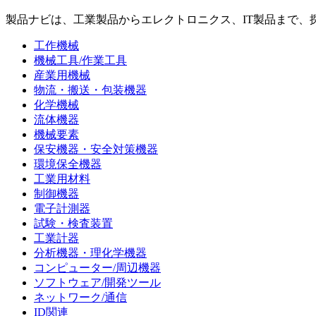
製品ナビは、工業製品からエレクトロニクス、IT製品まで、
工作機械
機械工具/作業工具
産業用機械
物流・搬送・包装機器
化学機械
流体機器
機械要素
保安機器・安全対策機器
環境保全機器
工業用材料
制御機器
電子計測器
試験・検査装置
工業計器
分析機器・理化学機器
コンピューター/周辺機器
ソフトウェア/開発ツール
ネットワーク/通信
ID関連