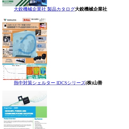
大銳機械企業社 製品カタログ
大銳機械企業社
熱中対策シェルター IDCSシリーズ
(株)山善