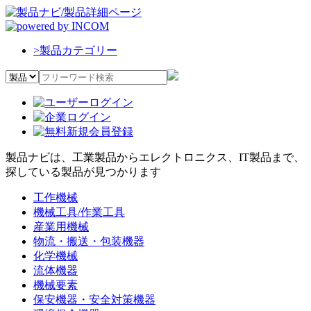
>
製品カテゴリー
製品ナビは、工業製品からエレクトロニクス、IT製品まで、
探している製品が見つかります
工作機械
機械工具/作業工具
産業用機械
物流・搬送・包装機器
化学機械
流体機器
機械要素
保安機器・安全対策機器