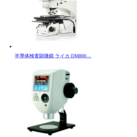
半導体検査顕微鏡 ライカ DM800…