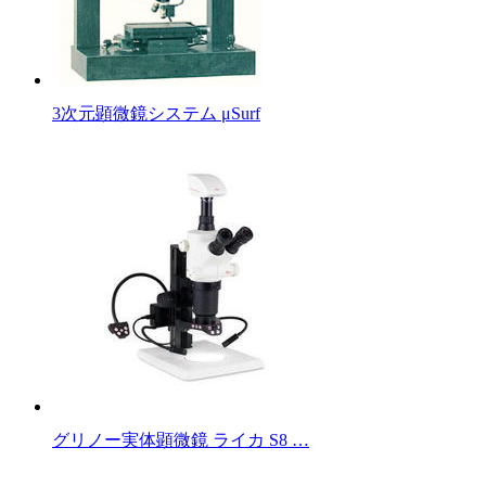
3次元顕微鏡システム μSurf
グリノー実体顕微鏡 ライカ S8 …