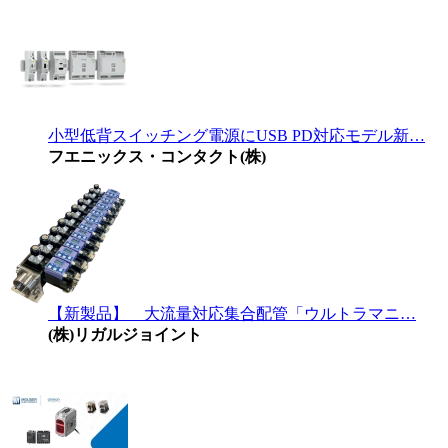
小型低背スイッチング電源にUSB PD対応モデル新…
フエニックス・コンタクト(株)
【新製品】 大流量対応集合配管「ウルトラマニ…
(株)リガルジョイント