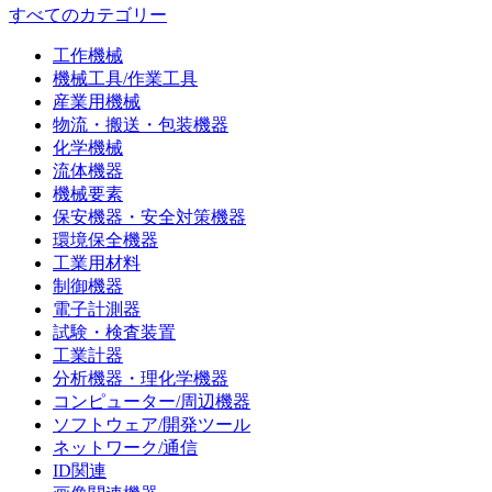
すべてのカテゴリー
工作機械
機械工具/作業工具
産業用機械
物流・搬送・包装機器
化学機械
流体機器
機械要素
保安機器・安全対策機器
環境保全機器
工業用材料
制御機器
電子計測器
試験・検査装置
工業計器
分析機器・理化学機器
コンピューター/周辺機器
ソフトウェア/開発ツール
ネットワーク/通信
ID関連