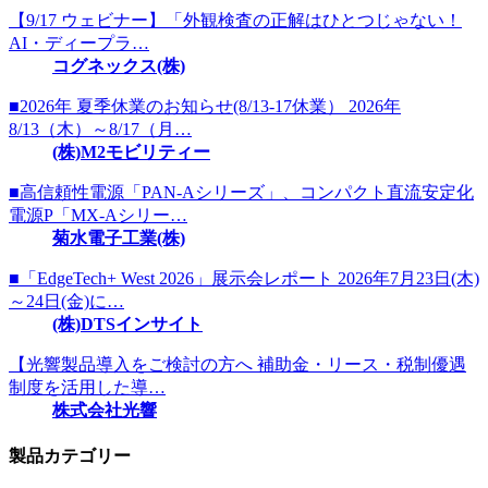
【9/17 ウェビナー】「外観検査の正解はひとつじゃない！
AI・ディープラ…
コグネックス(株)
■2026年 夏季休業のお知らせ(8/13-17休業） 2026年
8/13（木）～8/17（月…
(株)M2モビリティー
■高信頼性電源「PAN-Aシリーズ」、コンパクト直流安定化
電源P「MX-Aシリー…
菊水電子工業(株)
■「EdgeTech+ West 2026」展示会レポート 2026年7月23日(木)
～24日(金)に…
(株)DTSインサイト
【光響製品導入をご検討の方へ 補助金・リース・税制優遇
制度を活用した導…
株式会社光響
製品カテゴリー