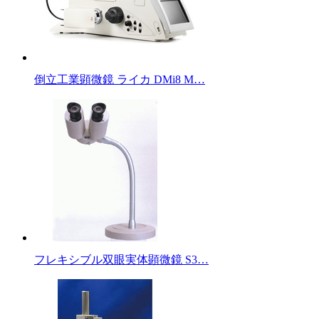
倒立工業顕微鏡 ライカ DMi8 M…
フレキシブル双眼実体顕微鏡 S3…