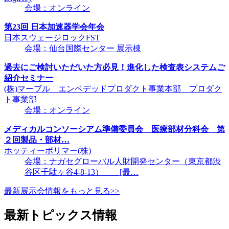
会場：オンライン
第23回 日本加速器学会年会
日本スウェージロックFST
会場：仙台国際センター 展示棟
過去にご検討いただいた方必見！進化した検査表システムご
紹介セミナー
(株)マーブル エンベデッドプロダクト事業本部 プロダク
ト事業部
会場：オンライン
メディカルコンソーシアム準備委員会 医療部材分科会 第
２回製品・部材…
ホッティーポリマー(株)
会場：ナガセグローバル人財開発センター（東京都渋
谷区千駄ヶ谷4-8-13） [最…
最新展示会情報をもっと見る>>
最新トピックス情報