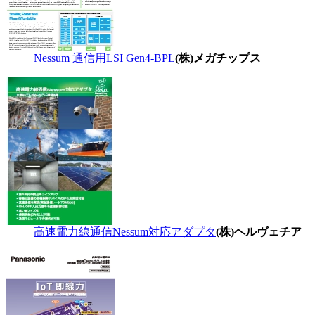
Nessum 通信用LSI Gen4-BPL
(株)メガチップス
高速電力線通信Nessum対応アダプタ
(株)ヘルヴェチア