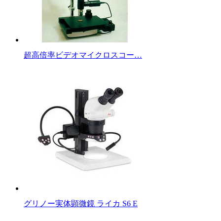
超高倍率ビデオマイクロスコー…
グリノー実体顕微鏡 ライカ S6 E