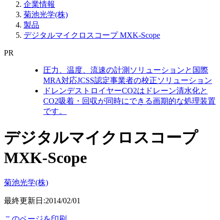
企業情報
菊池光学(株)
製品
デジタルマイクロスコープ MXK-Scope
PR
圧力、温度、流速の計測ソリューションと国際
MRA対応JCSS認定事業者の校正ソリューション
ドレンデストロイヤーCO2はドレーン清水化と
CO2吸着・回収が同時にできる画期的な処理装置
です。
デジタルマイクロスコープ
MXK-Scope
菊池光学(株)
最終更新日:2014/02/01
このページを印刷