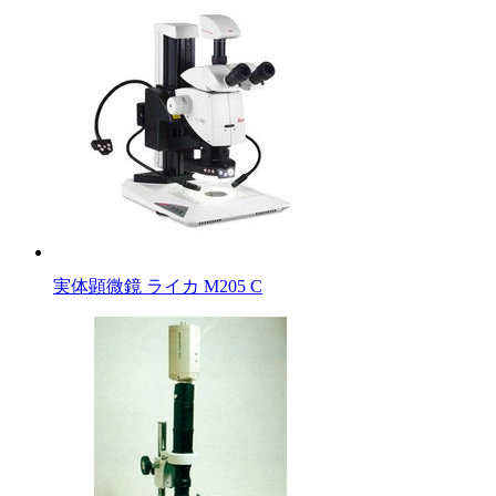
実体顕微鏡 ライカ M205 C