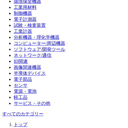
環境保全機器
工業用材料
制御機器
電子計測器
試験・検査装置
工業計器
分析機器・理化学機器
コンピューター/周辺機器
ソフトウェア/開発ツール
ネットワーク/通信
ID関連
画像関連機器
半導体デバイス
電子部品
センサ
電源・電池
軽工品
サービス・その他
すべてのカテゴリー
トップ