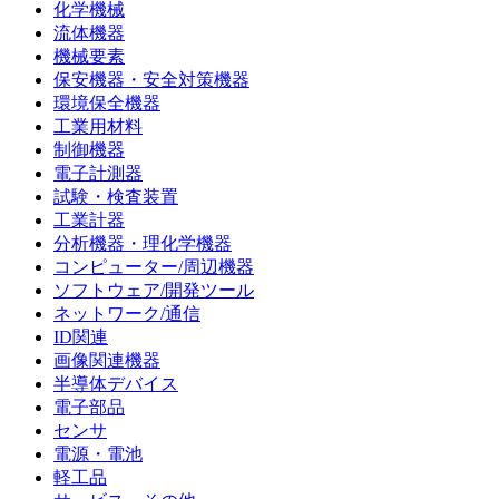
化学機械
流体機器
機械要素
保安機器・安全対策機器
環境保全機器
工業用材料
制御機器
電子計測器
試験・検査装置
工業計器
分析機器・理化学機器
コンピューター/周辺機器
ソフトウェア/開発ツール
ネットワーク/通信
ID関連
画像関連機器
半導体デバイス
電子部品
センサ
電源・電池
軽工品