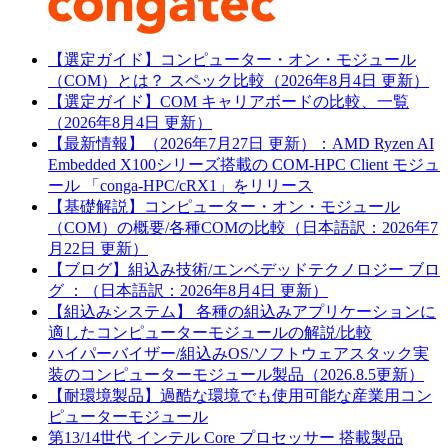
【選定ガイド】コンピューター・オン・モジュール
（COM）とは？ スペック比較（2026年8月4日 更新）
【選定ガイド】COM キャリアボードの比較、一覧
（2026年8月4日 更新）
【最新情報】（2026年7月27日 更新）：AMD Ryzen AI
Embedded X100シリーズ搭載の COM-HPC Client モジュ
ール 「conga-HPC/cRX1」をリリース
【基礎解説】コンピューター・オン・モジュール
（COM）の概要/各種COMの比較（日本語訳：2026年7
月22日 更新）
【ブログ】組込み技術/エンベデッドテクノロジー ブロ
グ ：（日本語訳：2026年8月4日 更新）
【組込みシステム】 各種の組込みアプリケーションに
適したコンピューターモジュールの解説/比較
ハイパーバイザー/組込みOS/ソフトウェアスタック実
装のコンピューターモジュール製品（2026.8.5更新）
【耐環境製品】過酷な環境でも使用可能な産業用コン
ピューターモジュール
第13/14世代 インテル Core プロセッサー 搭載製品