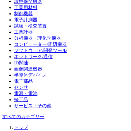
環境保全機器
工業用材料
制御機器
電子計測器
試験・検査装置
工業計器
分析機器・理化学機器
コンピューター/周辺機器
ソフトウェア/開発ツール
ネットワーク/通信
ID関連
画像関連機器
半導体デバイス
電子部品
センサ
電源・電池
軽工品
サービス・その他
すべてのカテゴリー
トップ