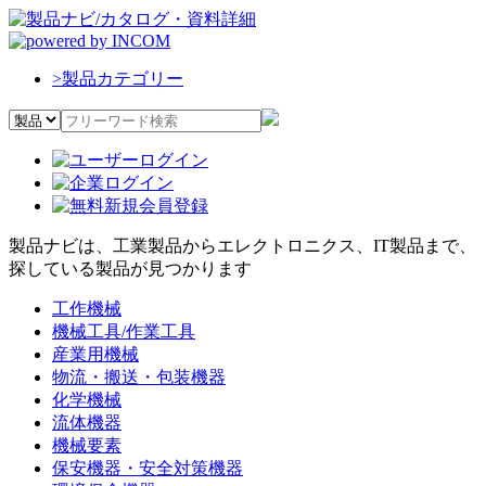
>
製品カテゴリー
製品ナビは、工業製品からエレクトロニクス、IT製品まで、
探している製品が見つかります
工作機械
機械工具/作業工具
産業用機械
物流・搬送・包装機器
化学機械
流体機器
機械要素
保安機器・安全対策機器