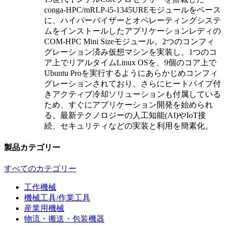
conga-HPC/mRLP-i5-1345UREモジュールをベース
に、ハイパーバイザーとオペレーティングシステ
ムをインストールしたアプリケーションレディの
COM-HPC Mini Sizeモジュール。2つのコンフィ
グレーション済み仮想マシンを実装し、1つのコ
ア上でリアルタイムLinux OSを、9個のコア上で
Ubuntu Proを実行するようにあらかじめコンフィ
グレーションされており、さらにヒートパイプ付
きアクティブ冷却ソリューションも付属している
ため、すぐにアプリケーション開発を始められ
る。最新テクノロジーの人工知能(AI)やIoT接
続、セキュリティなどの実装と利用を簡素化。
製品カテゴリー
すべてのカテゴリー
工作機械
機械工具/作業工具
産業用機械
物流・搬送・包装機器