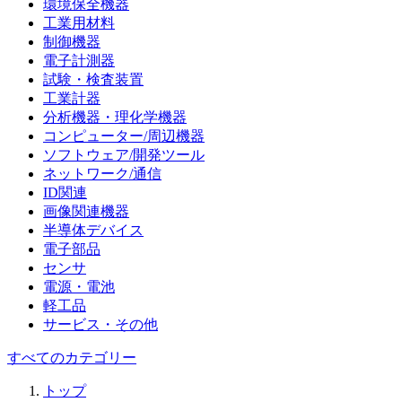
環境保全機器
工業用材料
制御機器
電子計測器
試験・検査装置
工業計器
分析機器・理化学機器
コンピューター/周辺機器
ソフトウェア/開発ツール
ネットワーク/通信
ID関連
画像関連機器
半導体デバイス
電子部品
センサ
電源・電池
軽工品
サービス・その他
すべてのカテゴリー
トップ