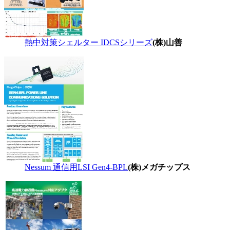
熱中対策シェルター IDCSシリーズ
(株)山善
Nessum 通信用LSI Gen4-BPL
(株)メガチップス