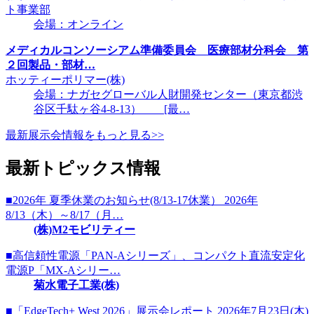
ト事業部
会場：オンライン
メディカルコンソーシアム準備委員会 医療部材分科会 第
２回製品・部材…
ホッティーポリマー(株)
会場：ナガセグローバル人財開発センター（東京都渋
谷区千駄ヶ谷4-8-13） [最…
最新展示会情報をもっと見る>>
最新トピックス情報
■2026年 夏季休業のお知らせ(8/13-17休業） 2026年
8/13（木）～8/17（月…
(株)M2モビリティー
■高信頼性電源「PAN-Aシリーズ」、コンパクト直流安定化
電源P「MX-Aシリー…
菊水電子工業(株)
■「EdgeTech+ West 2026」展示会レポート 2026年7月23日(木)