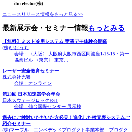
ifm efector(株)
ニュースリリース情報をもっと見る>>
最新展示会・セミナー情報
もっとみる
【無料】ミスト冷房システム 実演デモ体験会開催
(株)いけうち
会場：〈大阪〉 大阪府大阪市西区阿波座1-15-15・第一
協業ビル 〈東京〉 東京…
レーザー安全教育セミナー
株式会社光響
会場：オンライン
第23回 日本加速器学会年会
日本スウェージロックFST
会場：仙台国際センター 展示棟
過去にご検討いただいた方必見！進化した検査表システムご
紹介セミナー
(株)マーブル エンベデッドプロダクト事業本部 プロダク