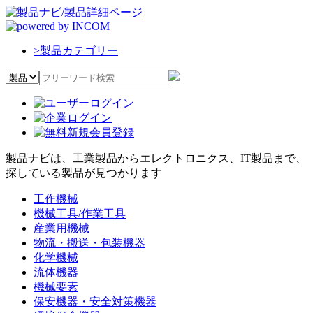
>
製品カテゴリー
製品ナビは、工業製品からエレクトロニクス、IT製品まで、
探している製品が見つかります
工作機械
機械工具/作業工具
産業用機械
物流・搬送・包装機器
化学機械
流体機器
機械要素
保安機器・安全対策機器