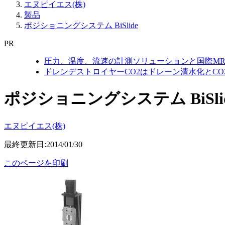
エヌピイエス(株)
製品
ポジショニングシステム BiSlide
PR
圧力、温度、流速の計測ソリューションと国際MR
ドレンデストロイヤーCO2はドレーン清水化とC
ポジショニングシステム BiSli
エヌピイエス(株)
最終更新日:2014/01/30
このページを印刷