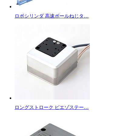
ロボシリンダ 高速ボールねじタ…
ロングストローク ピエゾステー…