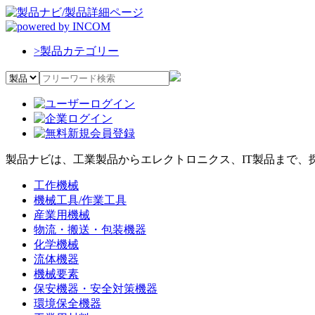
>
製品カテゴリー
製品ナビは、工業製品からエレクトロニクス、IT製品まで、
工作機械
機械工具/作業工具
産業用機械
物流・搬送・包装機器
化学機械
流体機器
機械要素
保安機器・安全対策機器
環境保全機器