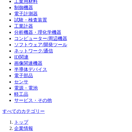
工業用材料
制御機器
電子計測器
試験・検査装置
工業計器
分析機器・理化学機器
コンピューター/周辺機器
ソフトウェア/開発ツール
ネットワーク/通信
ID関連
画像関連機器
半導体デバイス
電子部品
センサ
電源・電池
軽工品
サービス・その他
すべてのカテゴリー
トップ
企業情報