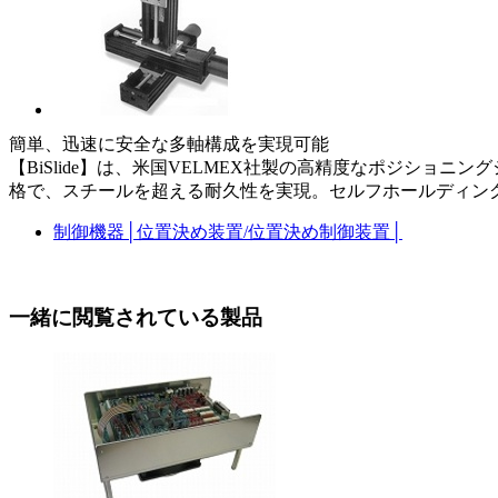
簡単、迅速に安全な多軸構成を実現可能
【BiSlide】は、米国VELMEX社製の高精度なポジシ
格で、スチールを超える耐久性を実現。セルフホールディン
制御機器
│
位置決め装置/位置決め制御装置
│
一緒に閲覧されている製品