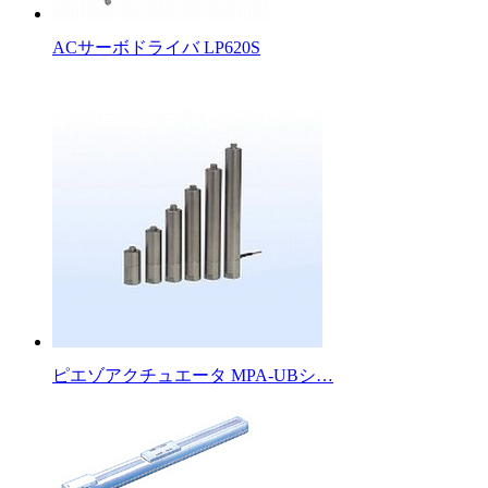
ACサーボドライバ LP620S
ピエゾアクチュエータ MPA-UBシ…