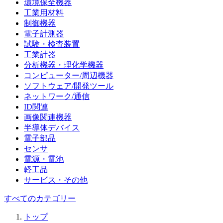
環境保全機器
工業用材料
制御機器
電子計測器
試験・検査装置
工業計器
分析機器・理化学機器
コンピューター/周辺機器
ソフトウェア/開発ツール
ネットワーク/通信
ID関連
画像関連機器
半導体デバイス
電子部品
センサ
電源・電池
軽工品
サービス・その他
すべてのカテゴリー
トップ