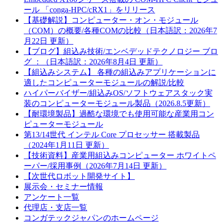
ール 「conga-HPC/cRX1」をリリース
【基礎解説】コンピューター・オン・モジュール
（COM）の概要/各種COMの比較（日本語訳：2026年7
月22日 更新）
【ブログ】組込み技術/エンベデッドテクノロジー ブロ
グ ：（日本語訳：2026年8月4日 更新）
【組込みシステム】 各種の組込みアプリケーションに
適したコンピューターモジュールの解説/比較
ハイパーバイザー/組込みOS/ソフトウェアスタック実
装のコンピューターモジュール製品（2026.8.5更新）
【耐環境製品】過酷な環境でも使用可能な産業用コン
ピューターモジュール
第13/14世代 インテル Core プロセッサー 搭載製品
（2024年1月11日 更新）
【技術資料】産業用組込みコンピューター ホワイトペ
ーパー/採用事例（2026年7月14日 更新）
【次世代ロボット開発サイト】
展示会・セミナー情報
アンケート一覧
代理店・支店一覧
コンガテックジャパンのホームページ