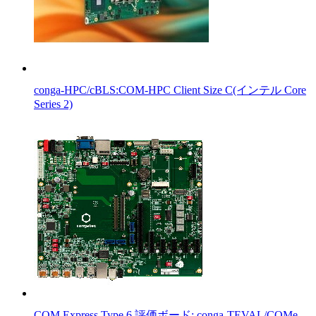
conga-HPC/cBLS:COM-HPC Client Size C(インテル Core
Series 2)
COM Express Type 6 評価ボード: conga-TEVAL/COMe