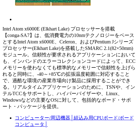
Intel Atom x6000E (Elkhart Lake) プロセッサーを搭載
【conga-SA7】は、低消費電力の10nmテクノロジーをベース
とするIntel Atom x6000E、Celeron、およびPentium Jシリーズ
プロセッサー(Elkhart Lake)を搭載したSMARC 2.1(82×50mm)
モジュール。信頼性が要求されるアプリケーションにおいて
も、インバンドのエラーコレクションコードによって、ECC
メモリーを使わなくても標準的なメモリーで信頼性を上げら
れると同時に、-40～+85℃の拡張温度範囲に対応すること
で、過酷な環境の産業市場向け製品に採用することができ
る。リアルタイムアプリケーションのために、TSNや、イン
テルTCCをサポートし、ハイパーバイザーや、Linux、
Windowsなどの主要なOSに対して、包括的なボード・サポ
ート・パッケージを提供。
コンピューター/周辺機器
│
組込み用CPUボード/ボード
コンピュータ
│