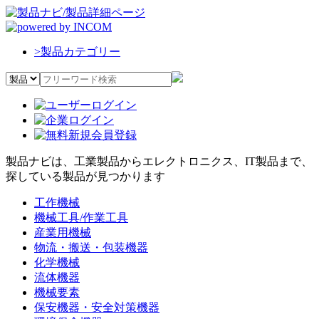
>
製品カテゴリー
製品ナビは、工業製品からエレクトロニクス、IT製品まで、
探している製品が見つかります
工作機械
機械工具/作業工具
産業用機械
物流・搬送・包装機器
化学機械
流体機器
機械要素
保安機器・安全対策機器