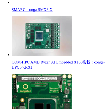
SMARC: conga-SMX8-X
COM-HPC AMD Ryzen AI Embedded X100搭載：conga-
HPC／cRX1