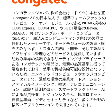
コンガテックジャパン株式会社は、ドイツに本社を置
くcongatec AGの日本法人で、標準フォームファクタの
コンピュータ・オン・モジュールであるPICMG規格の
COM Express、COM-HPC、やSGET規格のQseven、
SMARC、およびシングル・ボード・コンピュータ
(SBC)など、組込みコンピューティング向けの製品に
特化したメーカーです。ボードモジュールの製造・販
売のみならず、カスタムの設計・開発、そして製品ラ
イフサイクル管理などのサービスも提供しています。
組込み業界の信頼できるリーディングサプライヤーで
あるコンガテックの製品は、最新の品質基準に従って
製造されており、堅牢で長期供給可能な設計となって
いるため、エンベデッドコンピュータやエッジコンピ
ュータとして、過酷な環境の産業オートメーション、
メディカルイメージング、輸送、テレコミュニケーシ
ョン、試験と計測のほか、スマートファクトリー、AI
による品質検査、ビジョンシステム、協調ロボット、
自律型車両、ビデオセキュリティなど、多くの分野の
幅広いアプリケーションで採用されています。