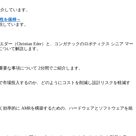
紹介しています。
性を保持～
説しています。
・エダー（
Christian Eder
）と、コンガテックのロボティクス シニア マー
について解説します。
重要な事項について
2
分間でご紹介します。
間で市場投入するのか、どのようにコストを削減し設計リスクを軽減す
く効率的に
AMR
を構築するための、ハードウェアとソフトウェアを統