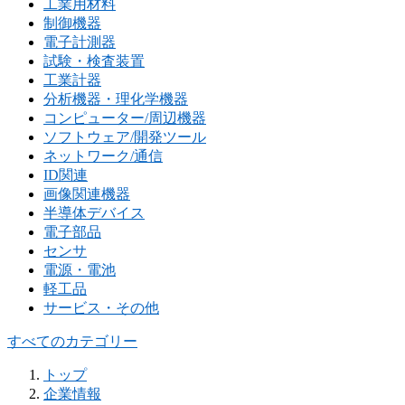
工業用材料
制御機器
電子計測器
試験・検査装置
工業計器
分析機器・理化学機器
コンピューター/周辺機器
ソフトウェア/開発ツール
ネットワーク/通信
ID関連
画像関連機器
半導体デバイス
電子部品
センサ
電源・電池
軽工品
サービス・その他
すべてのカテゴリー
トップ
企業情報