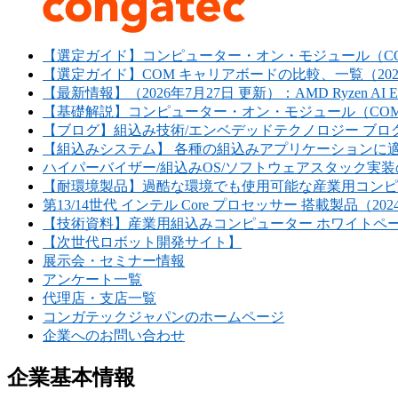
【選定ガイド】コンピューター・オン・モジュール（COM
【選定ガイド】COM キャリアボードの比較、一覧（202
【最新情報】（2026年7月27日 更新）：AMD Ryzen AI Em
【基礎解説】コンピューター・オン・モジュール（COM）の
【ブログ】組込み技術/エンベデッドテクノロジー ブログ 
【組込みシステム】 各種の組込みアプリケーションに
ハイパーバイザー/組込みOS/ソフトウェアスタック実装の
【耐環境製品】過酷な環境でも使用可能な産業用コンピ
第13/14世代 インテル Core プロセッサー 搭載製品（202
【技術資料】産業用組込みコンピューター ホワイトペーパー
【次世代ロボット開発サイト】
展示会・セミナー情報
アンケート一覧
代理店・支店一覧
コンガテックジャパンのホームページ
企業へのお問い合わせ
企業基本情報