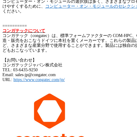
コンピューター・オン・モジュールの選択肢は多く、さまざまなプロ
けやすくするために、
コンピュータ
ー
・オン・モジュール
の
セレクシ
ください。
==========
コンガテックについて
コンガテック（
congatec
）は、標準フォームファクターの
COM-HPC
、
造・販売をおこなうドイツに本社を置くメーカーです。これらの製品
ど、さまざまな産業分野で使用することができます。製品には独自の
どもおこなっています。
【お問い合わせ】
コンガテックジャパン株式会社
TEL: 03-6435-9250
Email: sales-jp@congatec.com
URL:
https://www.congatec.com/jp/