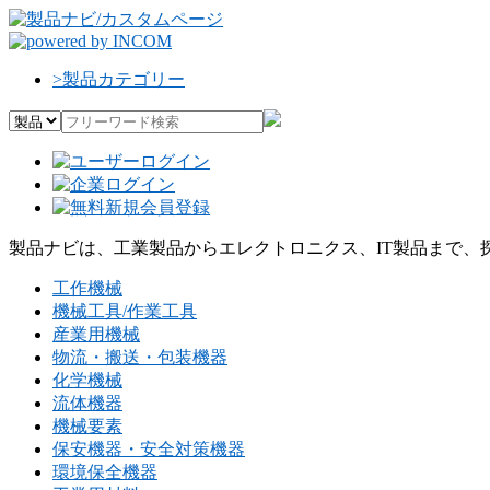
>
製品カテゴリー
製品ナビは、工業製品からエレクトロニクス、IT製品まで、
工作機械
機械工具/作業工具
産業用機械
物流・搬送・包装機器
化学機械
流体機器
機械要素
保安機器・安全対策機器
環境保全機器