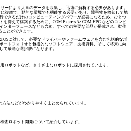
ンサーにより大量のデータを収集し、迅速に解析する必要があります。
常に複雑で、動的な環境でも機能する必要があり、障害物を検知して地
実行できるだけのコンピューティングパワーが必要になるため、ひとつ
トを抑えて構築するために、
COM Express
や
COM-HPC
などのコンピ
速インターフェースなども含め、すべての主要な部品が搭載され、動作
ることができます。
RTOS
に対して、必要なドライバーやファームウェアを含む包括的なボ
品ポートフォリオと包括的なソフトウェア、技術資料、そして将来に向
して最適な選択肢になります。
療用ロボットなど、さまざまなロボットに採用されています。
の方法などがわかりやすくまとめられています。
型検査ロボット開発について紹介しています。