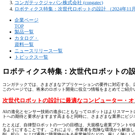
コンガテックジャパン株式会社 (congatec)
ロボティクス特集：次世代ロボットの設計 （2024年11月
企業ページ
TOP
製品一覧
カタログ・
資料一覧
ニュースリリース一覧
トピックス一覧
ロボティクス特集：次世代ロボットの設計 （
コンガテックでは、さまざまなアプリケーションの要件に対応する、
このページでは、将来のロボット開発に役立つ情報をまとめてご紹介
次世代ロボットの設計に最適なコンピューター・オ
AI
の進化とセンサー技術の進歩にともなってロボットはよりスマート
トへの期待と要求がますます高まると同時に、さまざまな業界にビジ
たとえば、自律型ロボットの一つの目標は、大規模な産業プラントや
るようにすることです。 これにより、作業者を危険な環境から解放
削、鉱山、および通路に障害物がある産業施設などの、厳しく険しい