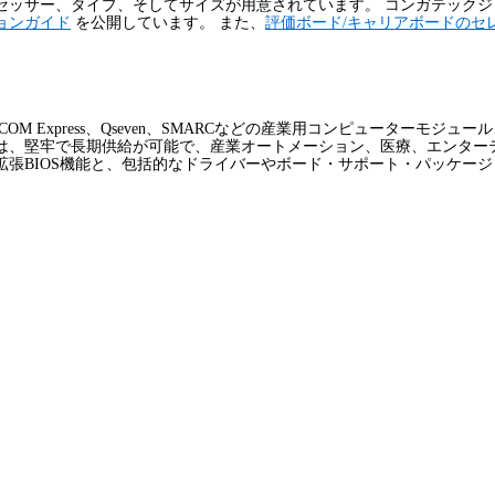
セッサー、タイプ、そしてサイズが用意されています。 コンガテック
ョン
ガイド
を公開しています。 また、
評価ボード/
キャリアボード
の
セ
COM Express
、
Qseven
、
SMARC
などの産業用コンピューターモジュール
は、堅牢で長期供給が可能で、産業オートメーション、医療、エンター
拡張
BIOS
機能と、包括的なドライバーやボード・サポート・パッケージ