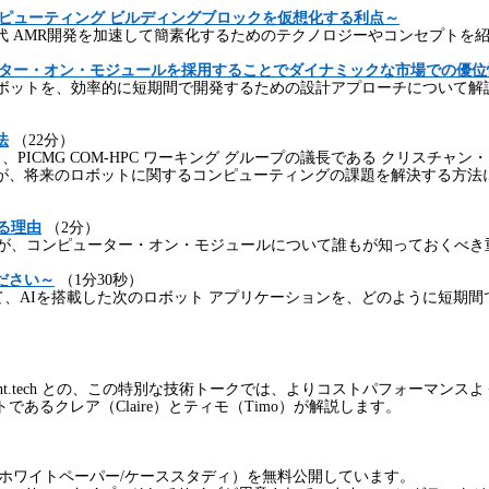
ピューティング
ビルディングブロックを仮想化する利点～
代
AMR
開発を加速して簡素化するためのテクノロジーやコンセプトを
ター・オン・モジュールを採用することでダイナミックな市場での優位
ボットを、効率的に短期間で開発するための設計アプローチについて解
法
（
22
分）
り、
PICMG COM-HPC
ワーキング グループの議長である クリスチャン
が、将来のロボットに関するコンピューティングの課題を解決する方法
る理由
（
2
分）
が、コンピューター・オン・モジュールについて誰もが知っておくべき
ださい～
（
1
分
30
秒）
て、
AI
を搭載した次のロボット アプリケーションを、どのように短期
ht.tech
との、この特別な技術トークでは、よりコストパフォーマンスよ
トであるクレア（
Claire
）とティモ（
Timo
）が解説します。
ホワイトペーパー
/
ケーススタディ）を無料公開しています。