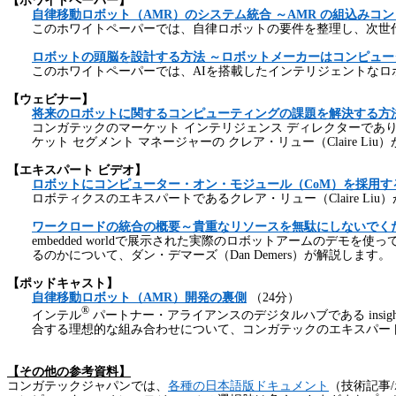
【ホワイトペーパー】
自律移動ロボット（AMR
）のシステム統合
～AMR
の組込みコン
このホワイトペーパーでは、自律ロボットの要件を整理し、次世
ロボットの頭脳を設計する方法
～ロボットメーカーはコンピュー
このホワイトペーパーでは、
AI
を搭載したインテリジェントなロ
【ウェビナー】
将来のロボットに関するコンピューティングの課題を解決する方
コンガテックのマーケット インテリジェンス ディレクターであ
ケット セグメント マネージャーの クレア・リュー（
Claire Liu
）
【エキスパート ビデオ】
ロボットにコンピューター・オン・モジュール（CoM
）を採用す
ロボティクスのエキスパートであるクレア・リュー（
Claire Liu
）
ワークロードの統合の概要～貴重なリソースを無駄にしないでく
embedded world
で展示された実際のロボットアームのデモを使っ
るのかについて、ダン・デマーズ（
Dan Demers
）が解説します。
【ポッドキャスト】
自律移動ロボット（AMR
）開発の裏側
（
24
分）
®
インテル
パートナー・アライアンスのデジタルハブである
insig
合する理想的な組み合わせについて、コンガテックのエキスパー
【その他の参考資料】
コンガテックジャパンでは、
各種の日本語版ドキュメント
（技術記事
/