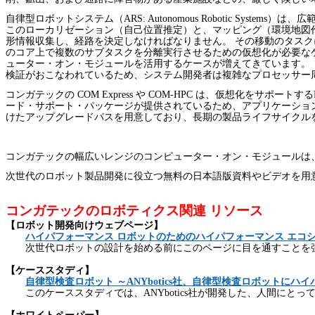
自律型ロボットシステム（
ARS: Autonomous Robotic Systems
）は、広
このローカリゼーション（自己位置推定）と、マッピング（環境地図
形情報収集し、経路を決定しなければなりません。 その移動のタス
のコア上で複数のサブタスクを分離実行させるための仮想化が必要な
ューター・オン・モジュールを活用するケースが増えてきています。
検証がおこなわれているため、システム開発者は複雑なプロセッサー
コンガテックの
COM Express
や
COM-HPC
は、仮想化をサポートする
ード・サポート・パッケージが提供されているため、アプリケーショ
けたアップグレードパスを用意しており、長期の製品ライフサイクル
コンガテックの幅広いレンジのコンピューター・オン・モジュールは
次世代のロボット製品開発に役立つ無料の日本語版資料やビデオを用
コンガテックのロボティクス関連 リソース
【ロボット開発向けウェブページ】
ハイパフォーマンス
ロボットのためのハイパフォーマンス
エコ
次世代ロボットの設計を始める前にこのページに目を通すことを
【ケーススタディ】
自律型検査ロボット
～ANYbotics
社、自律型検査ロボットにハイ
このケーススタディでは、
ANYbotics
社が開発した、人間にとっ