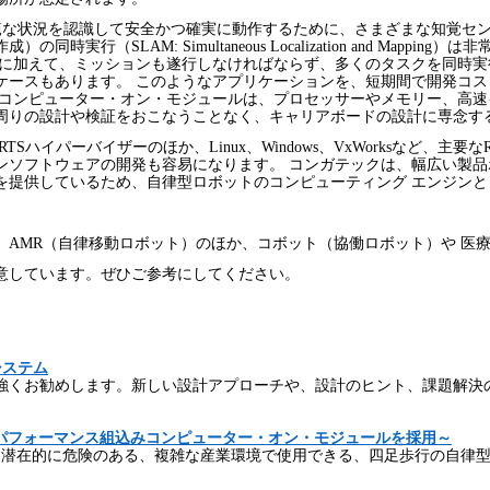
範な状況を認識して安全かつ確実に動作するために、さまざまな知覚セ
作成）の同時実行（
SLAM: Simultaneous Localization and Mapping
）は非
クに加えて、ミッションも遂行しなければならず、多くのタスクを同時
ケースもあります。 このようなアプリケーションを、短期間で開発コス
 コンピューター・オン・モジュールは、プロセッサーやメモリー、高
周りの設計や検証をおこなうことなく、キャリアボードの設計に専念す
RTS
ハイパーバイザーのほか、
Linux
、
Windows
、
VxWorks
など、主要な
ンソフトウェアの開発も容易になります。 コンガテックは、幅広い製
を提供しているため、自律型ロボットのコンピューティング エンジンと
、
AMR
（自律移動ロボット）のほか、コボット（協働ロボット）や 医
意しています。ぜひご参考にしてください。
システム
強くお勧めします。新しい設計アプローチや、設計のヒント、課題解決
パフォーマンス組込みコンピューター・オン・モジュールを採用
～
て潜在的に危険のある、複雑な産業環境で使用できる、四足歩行の自律