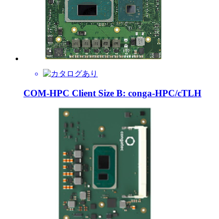
COM-HPC Client Size B: conga-HPC/cTLH