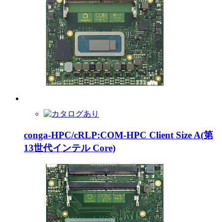
conga-HPC/cRLP:COM-HPC Client Size A(第
13世代インテル Core)