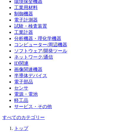
環境保全機器
工業用材料
制御機器
電子計測器
試験・検査装置
工業計器
分析機器・理化学機器
コンピューター/周辺機器
ソフトウェア/開発ツール
ネットワーク/通信
ID関連
画像関連機器
半導体デバイス
電子部品
センサ
電源・電池
軽工品
サービス・その他
すべてのカテゴリー
トップ