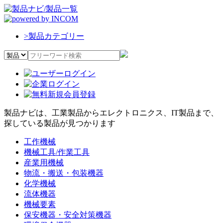
>
製品カテゴリー
製品ナビは、工業製品からエレクトロニクス、IT製品まで、
探している製品が見つかります
工作機械
機械工具/作業工具
産業用機械
物流・搬送・包装機器
化学機械
流体機器
機械要素
保安機器・安全対策機器