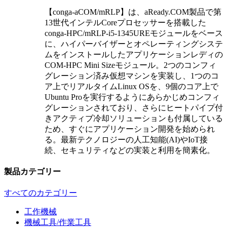
【conga-aCOM/mRLP】は、aReady.COM製品で第
13世代インテルCoreプロセッサーを搭載した
conga-HPC/mRLP-i5-1345UREモジュールをベース
に、ハイパーバイザーとオペレーティングシステ
ムをインストールしたアプリケーションレディの
COM-HPC Mini Sizeモジュール。2つのコンフィ
グレーション済み仮想マシンを実装し、1つのコ
ア上でリアルタイムLinux OSを、9個のコア上で
Ubuntu Proを実行するようにあらかじめコンフィ
グレーションされており、さらにヒートパイプ付
きアクティブ冷却ソリューションも付属している
ため、すぐにアプリケーション開発を始められ
る。最新テクノロジーの人工知能(AI)やIoT接
続、セキュリティなどの実装と利用を簡素化。
製品カテゴリー
すべてのカテゴリー
工作機械
機械工具/作業工具