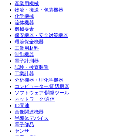
産業用機械
物流・搬送・包装機器
化学機械
流体機器
機械要素
保安機器・安全対策機器
環境保全機器
工業用材料
制御機器
電子計測器
試験・検査装置
工業計器
分析機器・理化学機器
コンピューター/周辺機器
ソフトウェア/開発ツール
ネットワーク/通信
ID関連
画像関連機器
半導体デバイス
電子部品
センサ