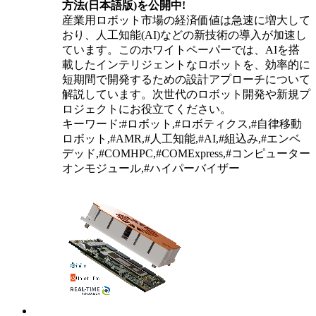
方法(日本語版)を公開中!
産業用ロボット市場の経済価値は急速に増大して
おり、人工知能(AI)などの新技術の導入が加速し
ています。このホワイトペーパーでは、AIを搭
載したインテリジェントなロボットを、効率的に
短期間で開発するための設計アプローチについて
解説しています。次世代のロボット開発や新規プ
ロジェクトにお役立てください。
キーワード:#ロボット,#ロボティクス,#自律移動
ロボット,#AMR,#人工知能,#AI,#組込み,#エンベ
デッド,#COMHPC,#COMExpress,#コンピューター
オンモジュール,#ハイパーバイザー