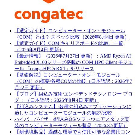
【選定ガイド】コンピューター・オン・モジュール
（COM）とは？ スペック比較（2026年8月4日 更新）
【選定ガイド】COM キャリアボードの比較、一覧
（2026年8月4日 更新）
【最新情報】（2026年7月27日 更新）：AMD Ryzen AI
Embedded X100シリーズ搭載の COM-HPC Client モジュ
ール 「conga-HPC/cRX1」をリリース
【基礎解説】コンピューター・オン・モジュール
（COM）の概要/各種COMの比較（日本語訳：2026年7
月22日 更新）
【ブログ】組込み技術/エンベデッドテクノロジー ブロ
グ ：（日本語訳：2026年8月4日 更新）
【組込みシステム】 各種の組込みアプリケーションに
適したコンピューターモジュールの解説/比較
ハイパーバイザー/組込みOS/ソフトウェアスタック実
装のコンピューターモジュール製品（2026.8.5更新）
【耐環境製品】過酷な環境でも使用可能な産業用コン