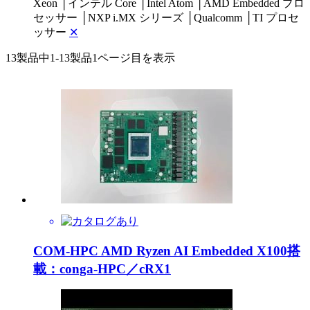
Xeon
│
インテル Core
│
Intel Atom
│
AMD Embedded プロ
セッサー
│
NXP i.MX シリーズ
│
Qualcomm
│
TI プロセ
ッサー
✕
13製品中
1-13製品
1ページ目を表示
COM-HPC AMD Ryzen AI Embedded X100搭
載：conga-HPC／cRX1