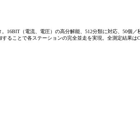
タ。16BIT（電流、電圧）の高分解能、512分類に対応、50個
独立制御することで各ステーションの完全並走を実現。全測定結果