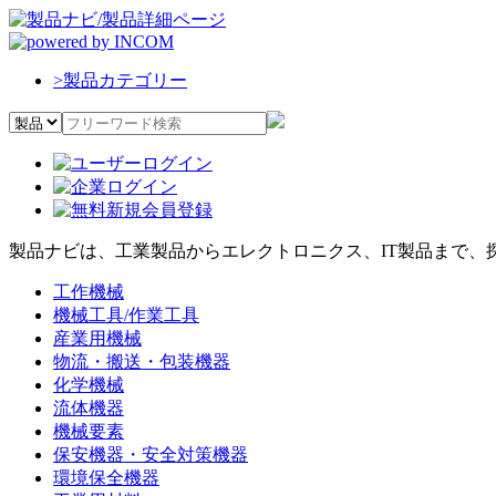
>
製品カテゴリー
製品ナビは、工業製品からエレクトロニクス、IT製品まで、
工作機械
機械工具/作業工具
産業用機械
物流・搬送・包装機器
化学機械
流体機器
機械要素
保安機器・安全対策機器
環境保全機器