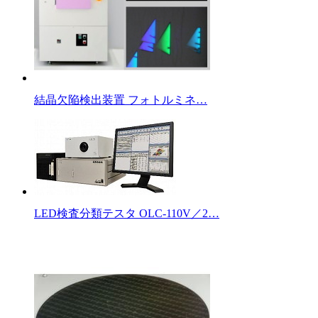
結晶欠陥検出装置 フォトルミネ…
LED検査分類テスタ OLC-110V／2…