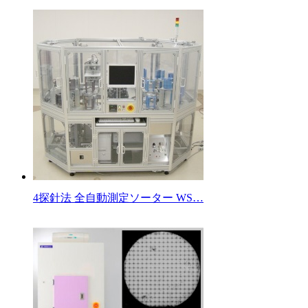
4探針法 全自動測定ソーター WS…