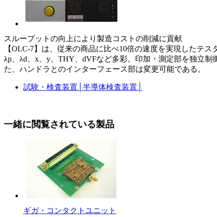
スループットの向上により製造コストの削減に貢献
【OLC-7】は、従来の商品に比べ10倍の速度を実現したテス
λp、λd、x、y、THY、dVFなど多彩。印加・測定部を
た、ハンドラとのインターフェース部は変更可能である。
試験・検査装置
│
半導体検査装置
│
一緒に閲覧されている製品
ギガ・コンタクトユニット