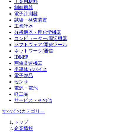
工業用材料
制御機器
電子計測器
試験・検査装置
工業計器
分析機器・理化学機器
コンピューター/周辺機器
ソフトウェア/開発ツール
ネットワーク/通信
ID関連
画像関連機器
半導体デバイス
電子部品
センサ
電源・電池
軽工品
サービス・その他
すべてのカテゴリー
トップ
企業情報