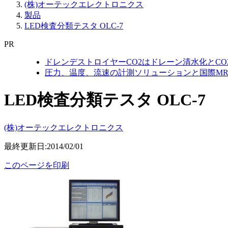
(株)オーテックエレクトロニクス
製品
LED検査分類テスタ OLC-7
PR
ドレンデストロイヤーCO2はドレーン清水化とC
圧力、温度、流速の計測ソリューションと国際MR
LED検査分類テスタ OLC-7
(株)オーテックエレクトロニクス
最終更新日:2014/02/01
このページを印刷