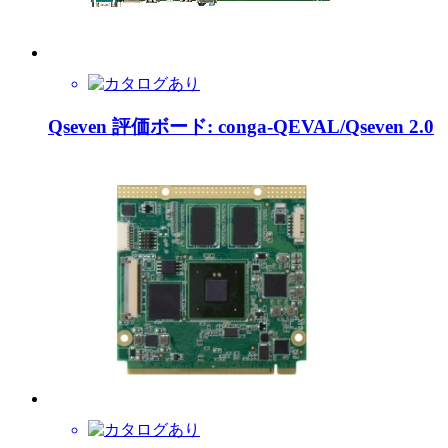
Qseven 評価ボード: conga-QEVAL/Qseven 2.0