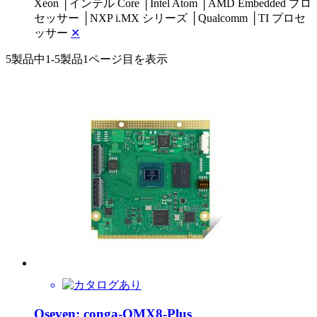
Xeon
│
インテル Core
│
Intel Atom
│
AMD Embedded プロ
セッサー
│
NXP i.MX シリーズ
│
Qualcomm
│
TI プロセ
ッサー
✕
5製品中
1-5製品
1ページ目を表示
Qseven: conga-QMX8-Plus