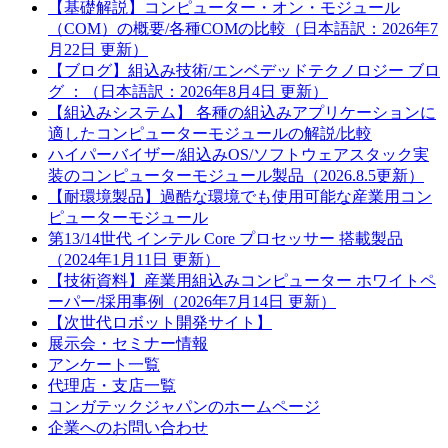
【基礎解説】コンピューター・オン・モジュール
（COM）の概要/各種COMの比較（日本語訳：2026年7
月22日 更新）
【ブログ】組込み技術/エンベデッドテクノロジー ブロ
グ ：（日本語訳：2026年8月4日 更新）
【組込みシステム】 各種の組込みアプリケーションに
適したコンピューターモジュールの解説/比較
ハイパーバイザー/組込みOS/ソフトウェアスタック実
装のコンピューターモジュール製品（2026.8.5更新）
【耐環境製品】過酷な環境でも使用可能な産業用コン
ピューターモジュール
第13/14世代 インテル Core プロセッサー 搭載製品
（2024年1月11日 更新）
【技術資料】産業用組込みコンピューター ホワイトペ
ーパー/採用事例（2026年7月14日 更新）
【次世代ロボット開発サイト】
展示会・セミナー情報
アンケート一覧
代理店・支店一覧
コンガテックジャパンのホームページ
企業へのお問い合わせ