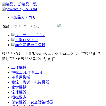
>
製品カテゴリー
製品ナビは、工業製品からエレクトロニクス、IT製品まで、
探している製品が見つかります
工作機械
機械工具/作業工具
産業用機械
物流・搬送・包装機器
化学機械
流体機器
機械要素
保安機器・安全対策機器