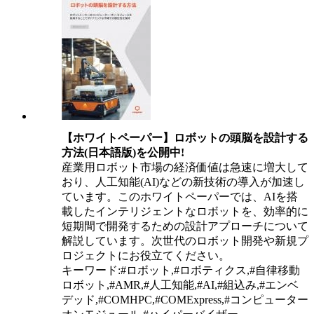
【ホワイトペーパー】ロボットの頭脳を設計する
方法(日本語版)を公開中!
産業用ロボット市場の経済価値は急速に増大して
おり、人工知能(AI)などの新技術の導入が加速し
ています。このホワイトペーパーでは、AIを搭
載したインテリジェントなロボットを、効率的に
短期間で開発するための設計アプローチについて
解説しています。次世代のロボット開発や新規プ
ロジェクトにお役立てください。
キーワード:#ロボット,#ロボティクス,#自律移動
ロボット,#AMR,#人工知能,#AI,#組込み,#エンベ
デッド,#COMHPC,#COMExpress,#コンピューター