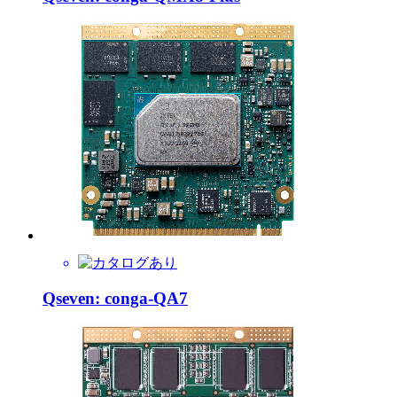
Qseven: conga-QA7