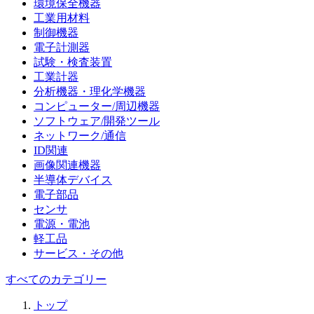
環境保全機器
工業用材料
制御機器
電子計測器
試験・検査装置
工業計器
分析機器・理化学機器
コンピューター/周辺機器
ソフトウェア/開発ツール
ネットワーク/通信
ID関連
画像関連機器
半導体デバイス
電子部品
センサ
電源・電池
軽工品
サービス・その他
すべてのカテゴリー
トップ