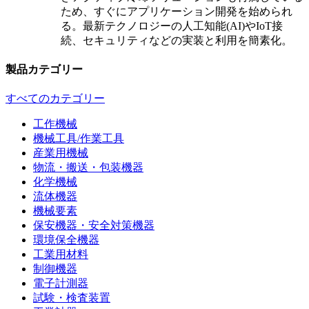
ため、すぐにアプリケーション開発を始められ
る。最新テクノロジーの人工知能(AI)やIoT接
続、セキュリティなどの実装と利用を簡素化。
製品カテゴリー
すべてのカテゴリー
工作機械
機械工具/作業工具
産業用機械
物流・搬送・包装機器
化学機械
流体機器
機械要素
保安機器・安全対策機器
環境保全機器
工業用材料
制御機器
電子計測器
試験・検査装置