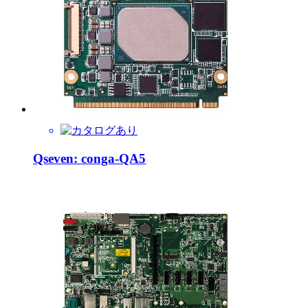
Qseven: conga-QA5